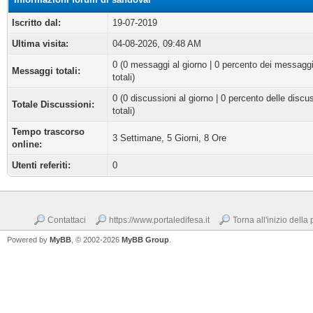
Iscritto dal:
19-07-2019
Ultima visita:
04-08-2026, 09:48 AM
0 (0 messaggi al giorno | 0 percento dei messagg
Messaggi totali:
totali)
0 (0 discussioni al giorno | 0 percento delle discu
Totale Discussioni:
totali)
Tempo trascorso
3 Settimane, 5 Giorni, 8 Ore
online:
Utenti referiti:
0
Contattaci
https://www.portaledifesa.it
Torna all'inizio della
Powered by
MyBB
, © 2002-2026
MyBB Group
.