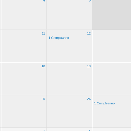
4
5
11
12
1 Compleanno
18
19
25
26
1 Compleanno