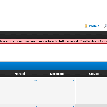
Portale
i utenti:
il Forum resterà in modalità
solo lettura
fino al 1° settembre.
Buone
Martedì
Mercoledì
Giovedì
28
29