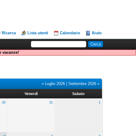
Ricerca
Lista utenti
Calendario
Aiuto
 vacanze!
« Luglio 2026
|
Settembre 2026 »
Venerdì
Sabato
30
31
1