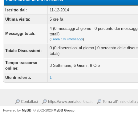
Iscritto dal:
11-12-2014
Ultima visita:
5 ore fa
4 (0 messaggi al giorno | 0 percento dei messagg
Messaggi totali:
totali)
(
Trova tutti i messaggi
)
0 (0 discussioni al giorno | 0 percento delle discu
Totale Discussioni:
totali)
Tempo trascorso
3 Settimane, 6 Giorni, 9 Ore
online:
Utenti referiti:
1
Contattaci
https://www.portaledifesa.it
Torna all'inizio della
Powered by
MyBB
, © 2002-2026
MyBB Group
.