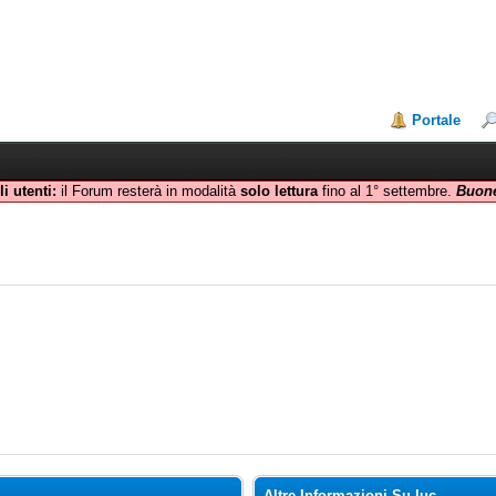
Portale
i utenti:
il Forum resterà in modalità
solo lettura
fino al 1° settembre.
Buone
Altre Informazioni Su luc