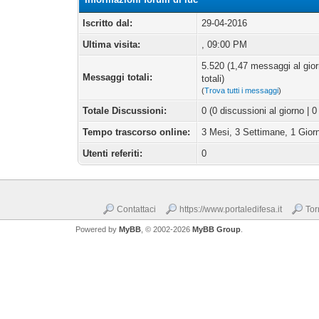
Iscritto dal:
29-04-2016
Ultima visita:
, 09:00 PM
5.520 (1,47 messaggi al gio
Messaggi totali:
totali)
(
Trova tutti i messaggi
)
Totale Discussioni:
0 (0 discussioni al giorno | 0
Tempo trascorso online:
3 Mesi, 3 Settimane, 1 Gior
Utenti referiti:
0
Contattaci
https://www.portaledifesa.it
Tor
Powered by
MyBB
, © 2002-2026
MyBB Group
.