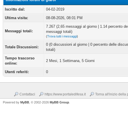
Iscritto dal:
04-02-2019
Ultima visita:
08-08-2026, 08:01 PM
7.267 (2,65 messaggi al giorno | 1.14 percento de
Messaggi totali:
messaggi totali)
(
Trova tutti i messaggi
)
0 (0 discussioni al giorno | 0 percento delle discu
Totale Discussioni:
totali)
Tempo trascorso
2 Mesi, 1 Settimana, 5 Giorni
online:
Utenti referiti:
0
Contattaci
https://www.portaledifesa.it
Torna all'inizio della
Powered by
MyBB
, © 2002-2026
MyBB Group
.