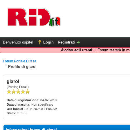
Benvenuto ospite!
Login
Registrati
Avviso agli utenti:
il Forum resterà in m
Forum Portale Difesa
Profilo di giarol
giarol
(Posting Freak)
Data di registrazione:
04-02-2019
Data di nascita:
Non specificato
Ora locale:
10-08-2026 e 11:06 AM
Stato:
Offline
Informazioni forum di giarol