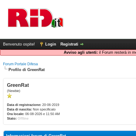
Benvenuto ospite!
Login
Registrati
Avviso agli utenti:
il Forum resterà in m
Forum Portale Difesa
Profilo di GreenRat
GreenRat
(Newbie)
Data di registrazione:
20-06-2019
Data di nascita:
Non specificato
Ora locale:
06-08-2026 e 11:50 AM
Stato:
Offline
Informazioni forum di GreenRat