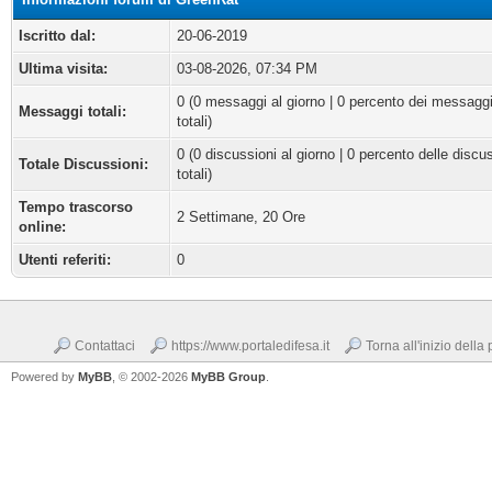
Iscritto dal:
20-06-2019
Ultima visita:
03-08-2026, 07:34 PM
0 (0 messaggi al giorno | 0 percento dei messagg
Messaggi totali:
totali)
0 (0 discussioni al giorno | 0 percento delle discu
Totale Discussioni:
totali)
Tempo trascorso
2 Settimane, 20 Ore
online:
Utenti referiti:
0
Contattaci
https://www.portaledifesa.it
Torna all'inizio della
Powered by
MyBB
, © 2002-2026
MyBB Group
.