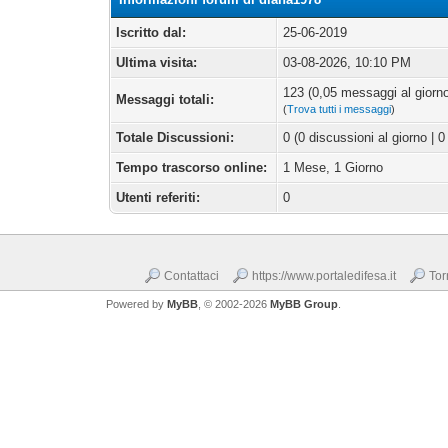
Iscritto dal:
25-06-2019
Ultima visita:
03-08-2026, 10:10 PM
123 (0,05 messaggi al giorno
Messaggi totali:
(
Trova tutti i messaggi
)
Totale Discussioni:
0 (0 discussioni al giorno | 0
Tempo trascorso online:
1 Mese, 1 Giorno
Utenti referiti:
0
Contattaci
https://www.portaledifesa.it
Tor
Powered by
MyBB
, © 2002-2026
MyBB Group
.