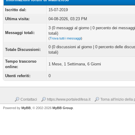
Iscritto dal:
15-07-2019
Ultima visita:
04-08-2026, 03:23 PM
3 (0 messaggi al giorno | 0 percento dei messagg
Messaggi totali:
totali)
(
Trova tutti i messaggi
)
0 (0 discussioni al giorno | 0 percento delle discu
Totale Discussioni:
totali)
Tempo trascorso
1 Mese, 1 Settimana, 6 Giorni
online:
Utenti referiti:
0
Contattaci
https://www.portaledifesa.it
Torna all'inizio della
Powered by
MyBB
, © 2002-2026
MyBB Group
.