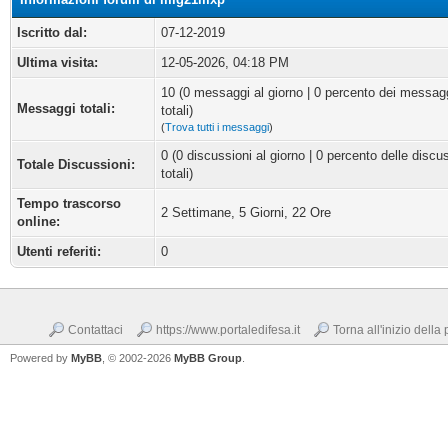
Iscritto dal:
07-12-2019
Ultima visita:
12-05-2026, 04:18 PM
10 (0 messaggi al giorno | 0 percento dei messag
Messaggi totali:
totali)
(
Trova tutti i messaggi
)
0 (0 discussioni al giorno | 0 percento delle discu
Totale Discussioni:
totali)
Tempo trascorso
2 Settimane, 5 Giorni, 22 Ore
online:
Utenti referiti:
0
Contattaci
https://www.portaledifesa.it
Torna all'inizio della
Powered by
MyBB
, © 2002-2026
MyBB Group
.