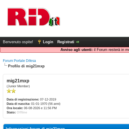
Benvenuto ospite!
Login
Registrati
Avviso agli utenti:
il Forum resterà in m
Forum Portale Difesa
Profilo di mig21mxp
mig21mxp
(Junior Member)
Data di registrazione:
07-12-2019
Data di nascita:
01-01-1970 (56 anni)
Ora locale:
06-08-2026 e 11:56 PM
Stato:
Offline
Informazioni forum di mig21mxp