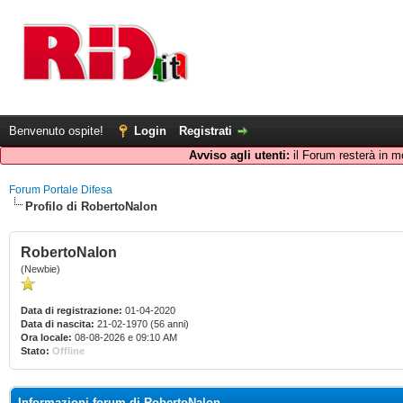
Benvenuto ospite!
Login
Registrati
Avviso agli utenti:
il Forum resterà in m
Forum Portale Difesa
Profilo di RobertoNalon
RobertoNalon
(Newbie)
Data di registrazione:
01-04-2020
Data di nascita:
21-02-1970 (56 anni)
Ora locale:
08-08-2026 e 09:10 AM
Stato:
Offline
Informazioni forum di RobertoNalon