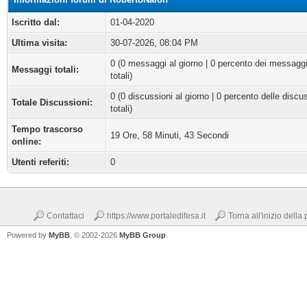
Iscritto dal:
01-04-2020
Ultima visita:
30-07-2026, 08:04 PM
0 (0 messaggi al giorno | 0 percento dei messagg
Messaggi totali:
totali)
0 (0 discussioni al giorno | 0 percento delle discu
Totale Discussioni:
totali)
Tempo trascorso
19 Ore, 58 Minuti, 43 Secondi
online:
Utenti referiti:
0
Contattaci
https://www.portaledifesa.it
Torna all'inizio della
Powered by
MyBB
, © 2002-2026
MyBB Group
.