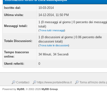
Iscritto dal:
10-03-2014
Ultima visita:
14-12-2014, 11:50 PM
1 (0 messaggi al giorno | 0 percento dei messagg
Messaggi totali:
totali)
(
Trova tutti i messaggi
)
1 (0 discussioni al giorno | 0.06 percento delle
Totale Discussioni:
discussioni totali)
(
Trova tutte le discussioni
)
Tempo trascorso
34 Minuti, 34 Secondi
online:
Utenti referiti:
0
Contattaci
https://www.portaledifesa.it
Torna all'inizio della
Powered by
MyBB
, © 2002-2026
MyBB Group
.